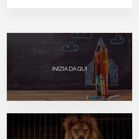
ESSERE
PROATTIVI:
5
ESERCIZI
PER
GUIDARE
LA
INIZIA DA QUI
PROPRIA
VITA