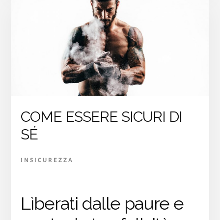
E
COME
TI
ROVINA
LA
VITA
COME ESSERE SICURI DI
SÉ
INSICUREZZA
Lìberati dalle paure e