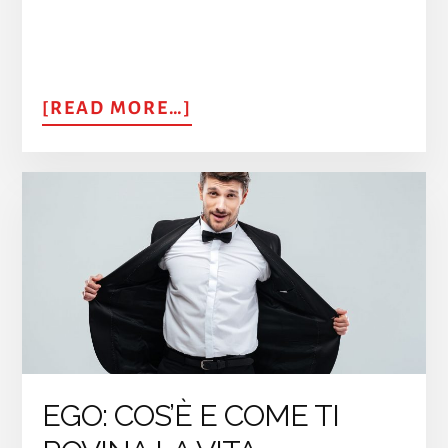
ABOUT
[READ MORE…]
LE
8
EMOZIONI
DELLA
FELICITÀ
EGO: COS’È E COME TI