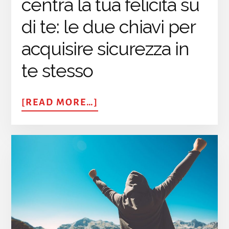
centra la tua felicità su
di te: le due chiavi per
acquisire sicurezza in
te stesso
ABOUT
[READ MORE…]
COME
ESSERE
SICURI
DI
SÉ