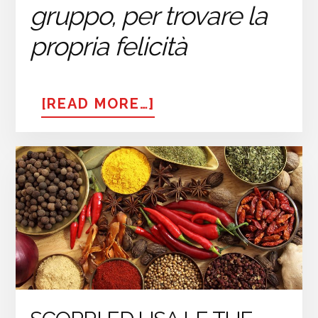
gruppo, per trovare la
propria felicità
ABOUT
[READ MORE…]
LA
FELICITÀ:
IL
VERO
TE
STESSO
PER
UN
BENE
PIÙ
GRANDE