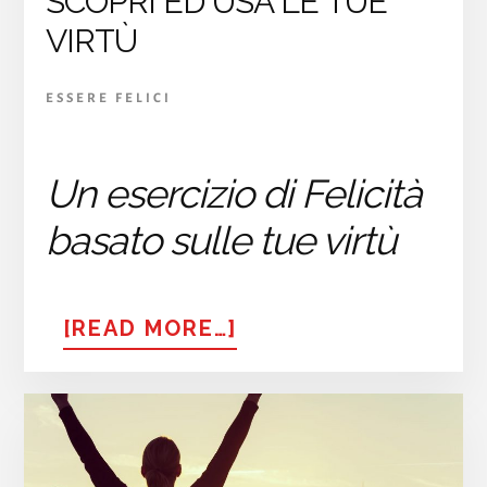
SCOPRI ED USA LE TUE
VIRTÙ
ESSERE FELICI
Un esercizio di Felicità
basato sulle tue virtù
ABOUT
[READ MORE…]
SCOPRI
ED
USA
LE
TUE
VIRTÙ