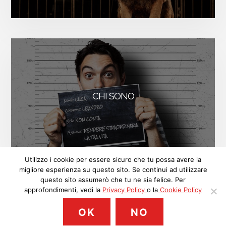
CHI SONO
FACEBOOK
INSTAGRAM
LINKEDIN
Utilizzo i cookie per essere sicuro che tu possa avere la
migliore esperienza su questo sito. Se continui ad utilizzare
ISCRIVITI
questo sito assumerò che tu ne sia felice. Per
approfondimenti, vedi la
Privacy Policy
o la
Cookie Policy
© 2018 Luca Leandro, P.IVA: 09513890963. Contenuti sotto licenza
OK
NO
BY-NC
Creative Commons
. Ci tengo alla tua
Privacy
. Proudly
handcrafted in Italy