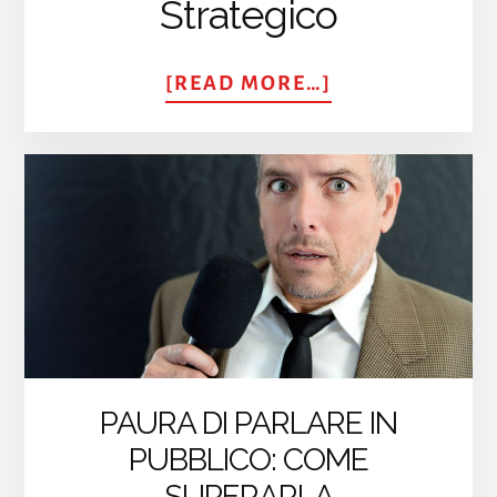
Strategico
ABOUT
[READ MORE…]
UN
METODO
SCIENTIFICO
PER
RISOLVERE
I
PROBLEMI
DELLA
VITA
PAURA DI PARLARE IN
PUBBLICO: COME
SUPERARLA