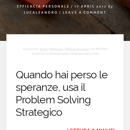
EFFICACIA PERSONALE
/
17 APRIL 2017
by
LUCALEANDRO
/
LEAVE A COMMENT
You are here:
Home
/
Migliorarsi
/
Efficacia Personale
/
UN METODO
SCIENTIFICO PER RISOLVERE I PROBLEMI DELLA VITA
Quando hai perso le
speranze, usa il
Problem Solving
Strategico