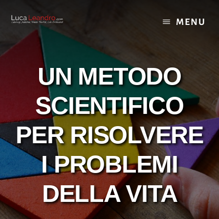
Skip
Skip
to
to
MENU
content
footer
UN METODO
SCIENTIFICO
PER RISOLVERE
I PROBLEMI
DELLA VITA