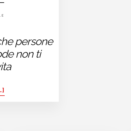
LE
che persone
de non ti
ita
ABOUT
…]
COME
FAR
FRONTE
A
PERSONE
E