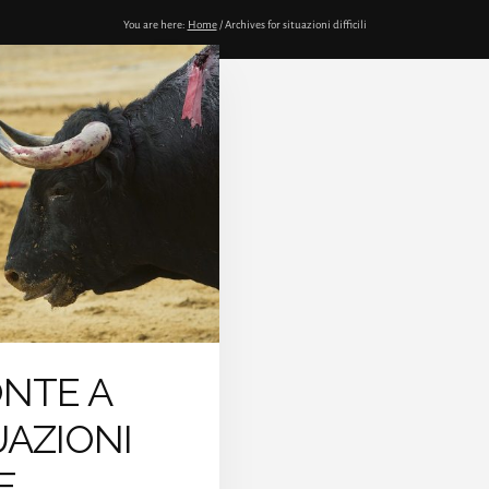
You are here:
Home
/
Archives for situazioni difficili
NTE A
UAZIONI
E