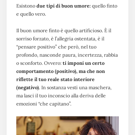
Esistono
due tipi di buon umore:
quello finto
e quello vero.
Il buon umore finto è quello artificioso. È il
sorriso forzato, è l’allegria ostentata, è il
“pensare positivo” che però, nel tuo
profondo, nasconde paura, incertezza, rabbia
o sconforto. Ovvero:
ti imponi un certo
comportamento (positivo), ma che non
riflette il tuo reale stato interiore
(negativo)
. In sostanza vesti una maschera,
ma lasci il tuo inconscio alla deriva delle
emozioni “che capitano”.