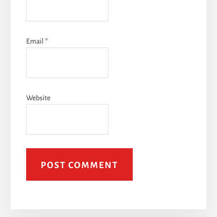
Email
*
Website
A
l