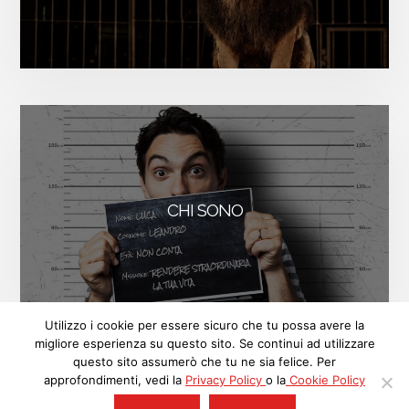
CHI SONO
FACEBOOK
INSTAGRAM
LINKEDIN
Utilizzo i cookie per essere sicuro che tu possa avere la
migliore esperienza su questo sito. Se continui ad utilizzare
ISCRIVITI
questo sito assumerò che tu ne sia felice. Per
approfondimenti, vedi la
Privacy Policy
o la
Cookie Policy
© 2018 Luca Leandro, P.IVA: 09513890963. Contenuti sotto licenza