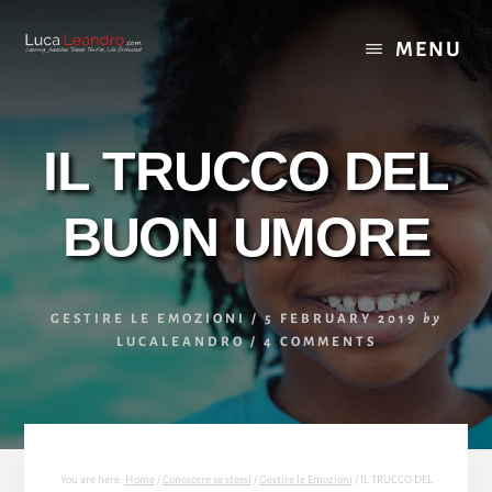
Skip
Skip
to
to
MENU
content
footer
IL TRUCCO DEL
BUON UMORE
GESTIRE LE EMOZIONI
/
5 FEBRUARY 2019
by
LUCALEANDRO
/
4 COMMENTS
You are here:
Home
/
Conoscere se stessi
/
Gestire le Emozioni
/
IL TRUCCO DEL