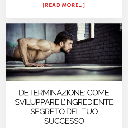
ABOUT
[READ MORE…]
FRASI
CELEBRI
PER
RISVEGLIARE
LA
TUA
RESILIENZA
DETERMINAZIONE: COME
SVILUPPARE L’INGREDIENTE
SEGRETO DEL TUO
SUCCESSO