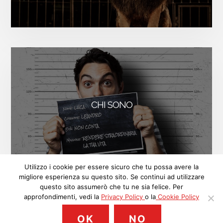
CHI SONO
FACEBOOK
INSTAGRAM
LINKEDIN
Utilizzo i cookie per essere sicuro che tu possa avere la
migliore esperienza su questo sito. Se continui ad utilizzare
ISCRIVITI
questo sito assumerò che tu ne sia felice. Per
approfondimenti, vedi la
Privacy Policy
o la
Cookie Policy
© 2018 Luca Leandro, P.IVA: 09513890963. Contenuti sotto licenza
OK
NO
BY-NC
Creative Commons
. Ci tengo alla tua
Privacy
. Proudly