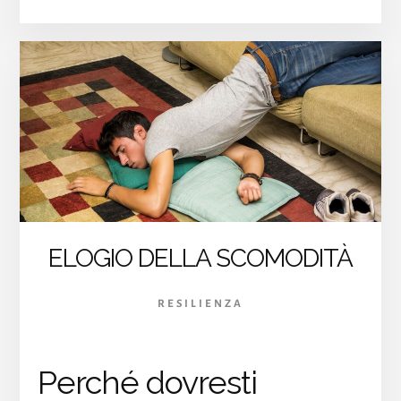
RESILIENZA:
LA
CAPACITA’
DI
NON
MOLLARE
MAI
ELOGIO DELLA SCOMODITÀ
RESILIENZA
Perché dovresti