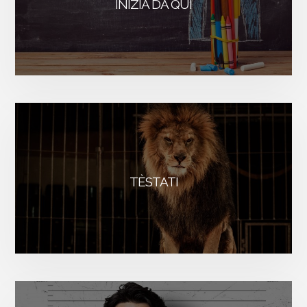
INIZIA DA QUI
i
v
e
:
TÈSTATI