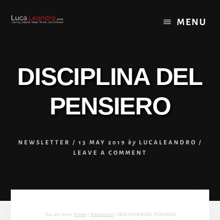
Skip
Skip
to
to
MENU
content
footer
DISCIPLINA DEL
PENSIERO
NEWSLETTER
/
13 MAY 2019
by
LUCALEANDRO
/
LEAVE A COMMENT
You are here:
Home
/
Newsletter
/
DISCIPLINA DEL PENSIERO