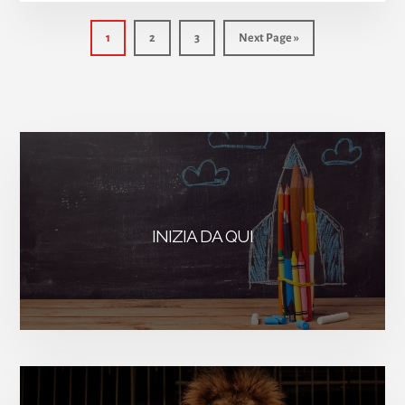
SCUSE
Page
Page
Page
Go
1
2
3
Next Page »
to
INIZIA DA QUI