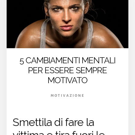
METODO
DEI
CAMPIONI
5 CAMBIAMENTI MENTALI
PER ESSERE SEMPRE
MOTIVATO
MOTIVAZIONE
Smettila di fare la