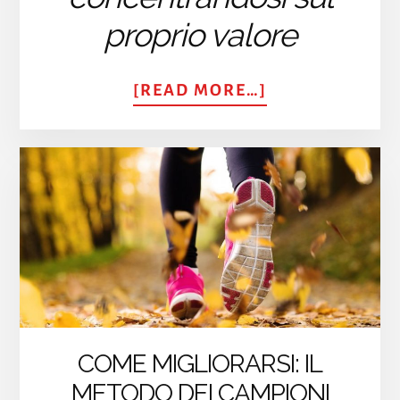
proprio valore
ABOUT
[READ MORE…]
LA
SODDISFAZIO
E
LA
TRAPPOLA
DELLE
OPPORTUNITA
COME MIGLIORARSI: IL
METODO DEI CAMPIONI