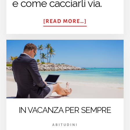
e come cacciarli via.
ABOUT
[READ MORE…]
DEMOTIVAZIO
COME
SCONFIGGERE
I
3
GUASTAFESTE
CHE
VIVONO
IN
IN VACANZA PER SEMPRE
TE
ABITUDINI