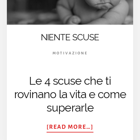
NIENTE SCUSE
MOTIVAZIONE
Le 4 scuse che ti
rovinano la vita e come
superarle
ABOUT
[READ MORE…]
NIENTE