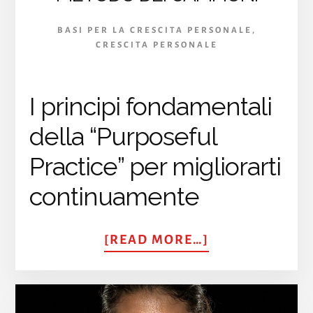
BASI PER LA CRESCITA PERSONALE
,
CRESCITA PERSONALE
I principi fondamentali
della “Purposeful
Practice” per migliorarti
continuamente
ABOUT
[READ MORE…]
COME
MIGLIORARSI:
IL