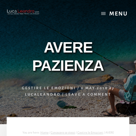
Skip
Skip
to
to
MENU
content
footer
AVERE
PAZIENZA
GESTIRE LE EMOZIONI
/
6 MAY 2018
by
LUCALEANDRO
/
LEAVE A COMMENT
You are here:
Home
/
Conoscere se stessi
/
Gestire le Emozioni
/
AVERE