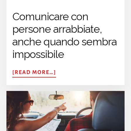
Comunicare con
persone arrabbiate,
anche quando sembra
impossibile
ABOUT
[READ MORE…]
TECNICA
‘LATTE’:
COMUNICARE
IN
MODO
EFFICACE