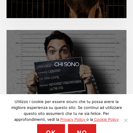
CHI SONO
FACEBOOK
INSTAGRAM
LINKEDIN
Utilizzo i cookie per essere sicuro che tu possa avere la
migliore esperienza su questo sito. Se continui ad utilizzare
ISCRIVITI
questo sito assumerò che tu ne sia felice. Per
approfondimenti, vedi la
Privacy Policy
o la
Cookie Policy
© 2018 Luca Leandro, P.IVA: 09513890963. Contenuti sotto licenza
OK
NO